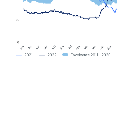
25
0
abr
mar
jun
dez
mai
nov
out
set
fev
ago
jan
jul
2021
2022
Envolvente 2011 - 2020