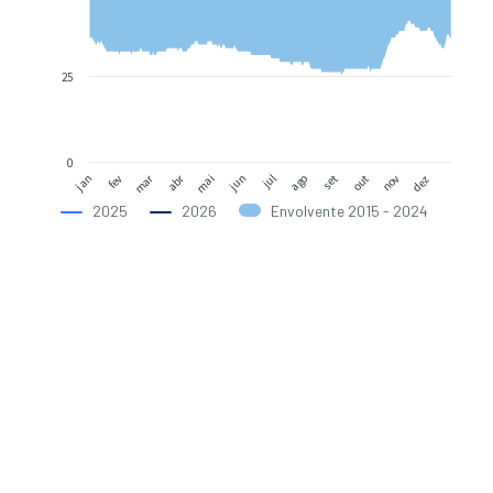
25
0
abr
mar
jun
dez
mai
nov
out
set
fev
ago
jan
jul
2025
2026
Envolvente 2015 - 2024