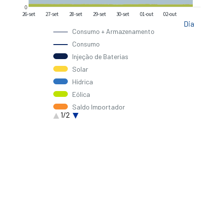
0
26-set
27-set
28-set
29-set
30-set
01-out
02-out
Dia
Consumo + Armazenamento
Consumo
Injeção de Baterias
Solar
Hídrica
Eólica
Saldo Importador
1/2
Gás Natural
Outra Térmica
Biomassa
Carvão
Ondas