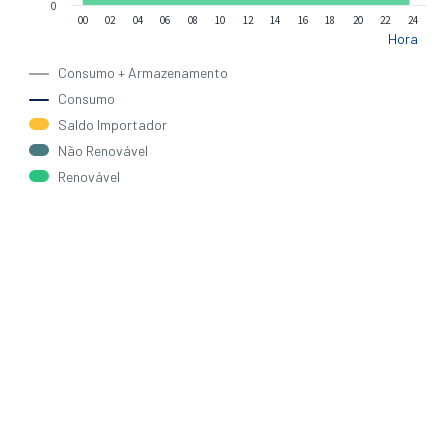
0
00
02
04
06
08
10
12
14
16
18
20
22
24
Hora
Consumo + Armazenamento
Consumo
Saldo Importador
Não Renovável
Renovável