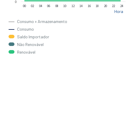
0
00
02
04
06
08
10
12
14
16
18
20
22
24
Hora
Consumo + Armazenamento
Consumo
Saldo Importador
Não Renovável
Renovável