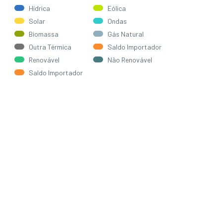
Hídrica
Eólica
Solar
Ondas
Biomassa
Gás Natural
Outra Térmica
Saldo Importador
Renovável
Não Renovável
Saldo Importador