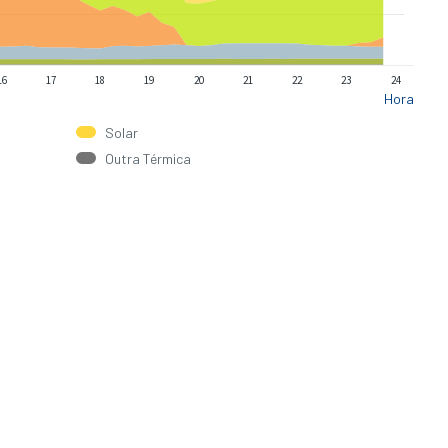
16
17
18
19
20
21
22
23
24
Hora
Solar
Outra Térmica