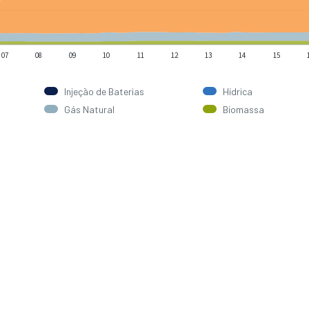
07
08
09
10
11
12
13
14
15
Injeção de Baterias
Hídrica
Gás Natural
Biomassa