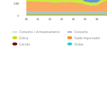
2 500
0
00
01
02
03
04
05
06
Consumo + Armazenamento
Consumo
Eólica
Saldo Importador
Carvão
Ondas