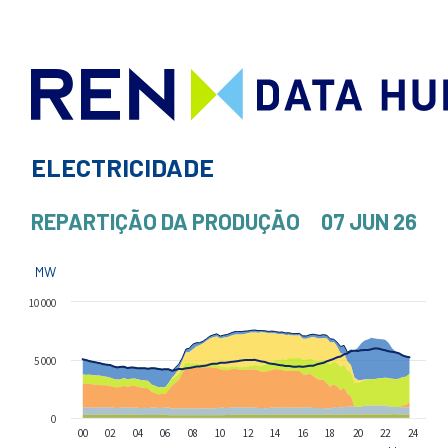
ELECTRICIDADE
REPARTIÇÃO DA PRODUÇÃO
07 JUN 26
MW
10 000
5 000
0
00
02
04
06
08
10
12
14
16
18
20
22
24