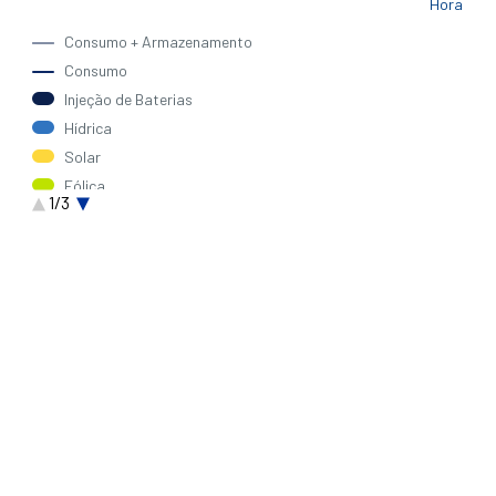
Hora
Consumo + Armazenamento
Consumo
Injeção de Baterias
Hídrica
Solar
Eólica
1/3
Saldo Importador
Gás Natural
Biomassa
Outra Térmica
Carvão
Ondas