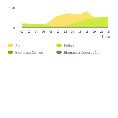
5 000
0
00
02
04
06
08
10
12
14
16
18
20
22
24
Hora
Solar
Eólica
Biomassa Outros
Biomassa Cogeração