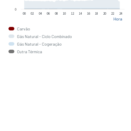
0
00
02
04
06
08
10
12
14
16
18
20
22
24
Hora
Carvão
Gás Natural - Ciclo Combinado
Gás Natural - Cogeração
Outra Térmica