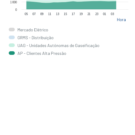
1 000
0
05
07
09
11
13
15
17
19
21
23
01
03
Hora
Mercado Elétrico
GRMS - Distribuição
UAG - Unidades Autónomas de Gaseificação
AP - Clientes Alta Pressão