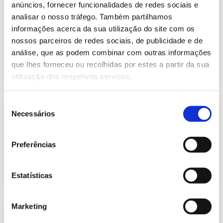
Informação Semanal do Sistema
anúncios, fornecer funcionalidades de redes sociais e
Eletroprodutor da semana 7 de 2026
analisar o nosso tráfego. Também partilhamos
320.91 Kb
Publicação com periodicidade semanal, com
informações acerca da sua utilização do site com os
informação sobre Eletricidade
nossos parceiros de redes sociais, de publicidade e de
análise, que as podem combinar com outras informações
que lhes forneceu ou recolhidas por estes a partir da sua
2026-02-19
Eletricidade
utilização dos respetivos serviços.
Seleção
Informação Semanal do Sistema
Necessários
Eletroprodutor da semana 6 de 2026
de
235.31 Kb
consentimento
Publicação com periodicidade semanal, com
informação sobre Eletricidade
Preferências
2026-02-12
Eletricidade
Estatísticas
Marketing
Informação Semanal do Sistema
Eletroprodutor da semana 5 de 2026