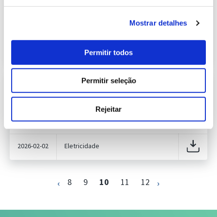
235.37 Kb
Publicação com periodicidade semanal, com
informação sobre Eletricidade
Mostrar detalhes
2026-02-05
Eletricidade
Permitir todos
Permitir seleção
Previsão do Consumo de Energia
Elétrica de fevereiro de 2026
425.82 Kb
Publicação com periodicidade mensal, com
Rejeitar
informação sobre Eletricidade
2026-02-02
Eletricidade
8
9
10
11
12