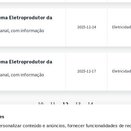
ema Eletroprodutor da
2025-12-24
Eletricida
manal, com informação
ema Eletroprodutor da
2025-12-17
Eletricida
manal, com informação
10
11
12
13
14
es
rsonalizar conteúdo e anúncios, fornecer funcionalidades de re