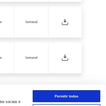
de
Semanal
de
Semanal
Permitir todos
des sociais e