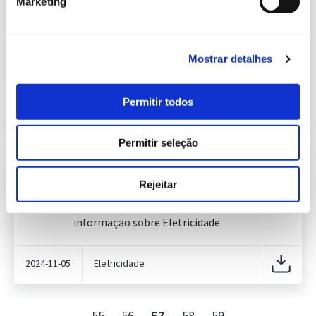
Marketing
Informação Semanal do Sistema
Eletroprodutor da semana 44 de
628.56 Kb
2023
Publicação com periodicidade semanal, com
Mostrar detalhes
informação sobre Eletricidade
Permitir todos
2023-11-06
Eletricidade
Permitir seleção
Informação Semanal do Sistema
Eletroprodutor da semana 44 de
Rejeitar
256.55 Kb
2024
Publicação com periodicidade semanal, com
informação sobre Eletricidade
2024-11-05
Eletricidade
55
56
57
58
59