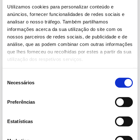
Informação Semanal do Sistema
Utilizamos cookies para personalizar conteúdo e
Eletroprodutor da semana 44 de
635.14 Kb
2021
anúncios, fornecer funcionalidades de redes sociais e
analisar o nosso tráfego. Também partilhamos
Publicação com periodicidade semanal, com
informação sobre Eletricidade
informações acerca da sua utilização do site com os
nossos parceiros de redes sociais, de publicidade e de
análise, que as podem combinar com outras informações
2021-11-05
Eletricidade
que lhes forneceu ou recolhidas por estes a partir da sua
utilização dos respetivos serviços.
Informação Semanal do Sistema
Seleção
Eletroprodutor da semana 44 de
Necessários
632.71 Kb
2022
de
consentimento
Publicação com periodicidade semanal, com
informação sobre Eletricidade
Preferências
2022-11-07
Eletricidade
Estatísticas