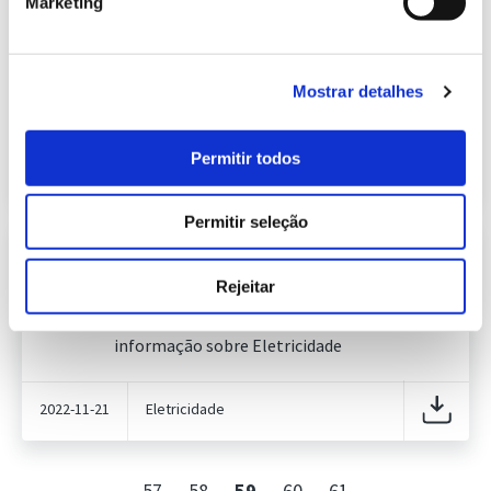
Marketing
Informação Semanal do Sistema
Eletroprodutor da semana 46 de
638.24 Kb
2021
Publicação com periodicidade semanal, com
Mostrar detalhes
informação sobre Eletricidade
Permitir todos
2021-11-19
Eletricidade
Permitir seleção
Informação Semanal do Sistema
Eletroprodutor da semana 46 de
Rejeitar
635.48 Kb
2022
Publicação com periodicidade semanal, com
informação sobre Eletricidade
2022-11-21
Eletricidade
57
58
59
60
61