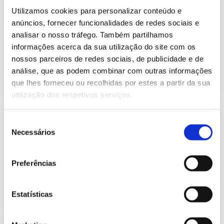
Informação Semanal do Sistema
Utilizamos cookies para personalizar conteúdo e
Eletroprodutor da semana 45 de
258.64 Kb
2024
anúncios, fornecer funcionalidades de redes sociais e
analisar o nosso tráfego. Também partilhamos
Publicação com periodicidade semanal, com
informação sobre Eletricidade
informações acerca da sua utilização do site com os
nossos parceiros de redes sociais, de publicidade e de
análise, que as podem combinar com outras informações
2024-11-12
Eletricidade
que lhes forneceu ou recolhidas por estes a partir da sua
utilização dos respetivos serviços.
Informação Semanal do Sistema
Seleção
Eletroprodutor da semana 45 de
Necessários
258.75 Kb
2025
de
consentimento
Publicação com periodicidade semanal, com
informação sobre Eletricidade
Preferências
2025-11-12
Eletricidade
Estatísticas