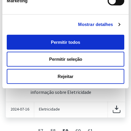
Marketing
Informação Semanal do Sistema
Eletroprodutor da semana 28 de
250.99 Kb
2025
Publicação com periodicidade semanal, com
Mostrar detalhes
informação sobre Eletricidade
Permitir todos
2025-07-16
Eletricidade
Permitir seleção
Informação Semanal do Sistema
Eletroprodutor da semana 28 de
Rejeitar
249.94 Kb
2024
Publicação com periodicidade semanal, com
informação sobre Eletricidade
2024-07-16
Eletricidade
57
58
59
60
61