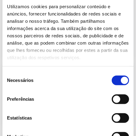
Informação Semanal do Sistema
Utilizamos cookies para personalizar conteúdo e
Eletroprodutor da semana 29 de
452.07 Kb
2021
anúncios, fornecer funcionalidades de redes sociais e
analisar o nosso tráfego. Também partilhamos
Publicação com periodicidade semanal, com
informação sobre Eletricidade
informações acerca da sua utilização do site com os
nossos parceiros de redes sociais, de publicidade e de
análise, que as podem combinar com outras informações
2021-07-23
Eletricidade
que lhes forneceu ou recolhidas por estes a partir da sua
utilização dos respetivos serviços.
Informação Semanal do Sistema
Seleção
Eletroprodutor da semana 28 de
Necessários
335.90 Kb
2026
de
consentimento
Publicação com periodicidade semanal, com
informação sobre Eletricidade
Preferências
2026-07-16
Eletricidade
Estatísticas