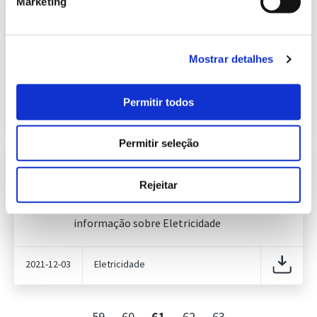
Marketing
Informação Semanal do Sistema
Eletroprodutor da semana 47 de
259.98 Kb
2025
Publicação com periodicidade semanal, com
Mostrar detalhes
informação sobre Eletricidade
Permitir todos
2025-11-26
Eletricidade
Permitir seleção
Informação Semanal do Sistema
Eletroprodutor da semana 48 de
Rejeitar
636.06 Kb
2021
Publicação com periodicidade semanal, com
informação sobre Eletricidade
2021-12-03
Eletricidade
59
60
61
62
63