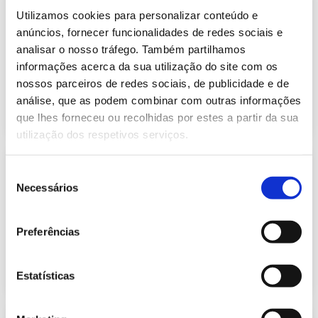
Informação Semanal do Sistema
Utilizamos cookies para personalizar conteúdo e
Eletroprodutor da semana 47 de
633.95 Kb
2023
anúncios, fornecer funcionalidades de redes sociais e
analisar o nosso tráfego. Também partilhamos
Publicação com periodicidade semanal, com
informação sobre Eletricidade
informações acerca da sua utilização do site com os
nossos parceiros de redes sociais, de publicidade e de
análise, que as podem combinar com outras informações
2023-11-27
Eletricidade
que lhes forneceu ou recolhidas por estes a partir da sua
utilização dos respetivos serviços.
Informação Semanal do Sistema
Seleção
Eletroprodutor da semana 47 de
Necessários
259.90 Kb
2024
de
consentimento
Publicação com periodicidade semanal, com
informação sobre Eletricidade
Preferências
2024-11-26
Eletricidade
Estatísticas