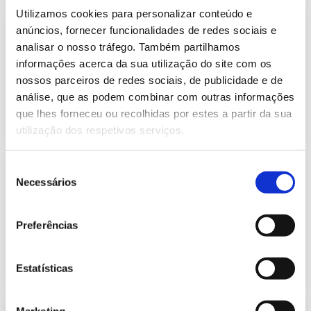
Utilizamos cookies para personalizar conteúdo e
Informação Semanal do Sistema
anúncios, fornecer funcionalidades de redes sociais e
Eletroprodutor da semana 8 de 2022
analisar o nosso tráfego. Também partilhamos
617.54 Kb
Publicação com periodicidade semanal, com
informações acerca da sua utilização do site com os
informação sobre Eletricidade
nossos parceiros de redes sociais, de publicidade e de
análise, que as podem combinar com outras informações
que lhes forneceu ou recolhidas por estes a partir da sua
2022-02-28
Eletricidade
utilização dos respetivos serviços.
Seleção
Informação Semanal do Sistema
Eletroprodutor da semana 9 de 2022
Necessários
de
615.99 Kb
Publicação com periodicidade semanal, com
consentimento
informação sobre Eletricidade
Preferências
2022-03-07
Eletricidade
Estatísticas
Marketing