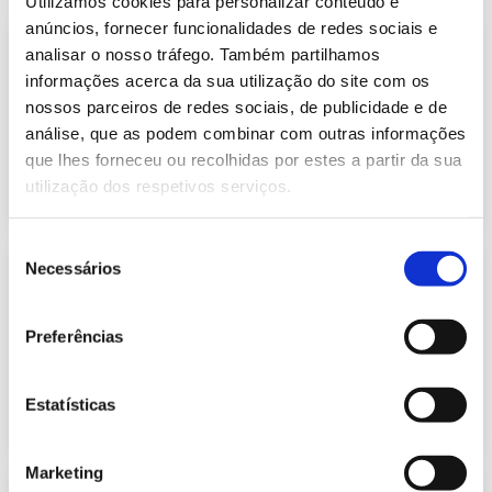
Utilizamos cookies para personalizar conteúdo e
anúncios, fornecer funcionalidades de redes sociais e
Informação Semanal do Sistema
analisar o nosso tráfego. Também partilhamos
Eletroprodutor da semana 1 de 2022
informações acerca da sua utilização do site com os
612.37 Kb
Publicação com periodicidade semanal, com
nossos parceiros de redes sociais, de publicidade e de
informação sobre Eletricidade
análise, que as podem combinar com outras informações
que lhes forneceu ou recolhidas por estes a partir da sua
2022-01-10
Eletricidade
utilização dos respetivos serviços.
Seleção
Informação Semanal do Sistema
Necessários
de
Eletroprodutor da semana 2 de 2022
consentimento
614.90 Kb
Publicação com periodicidade semanal, com
Preferências
informação sobre Eletricidade
Estatísticas
2022-01-17
Eletricidade
Marketing