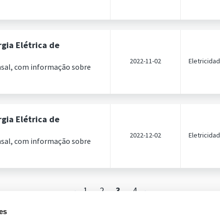
gia Elétrica de
2022-11-02
Eletricida
nsal, com informação sobre
gia Elétrica de
2022-12-02
Eletricida
nsal, com informação sobre
1
2
3
4
es