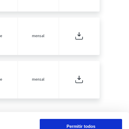
de
mensal
de
mensal
Permitir todos