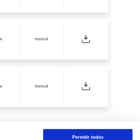
de
mensal
de
mensal
Permitir todos