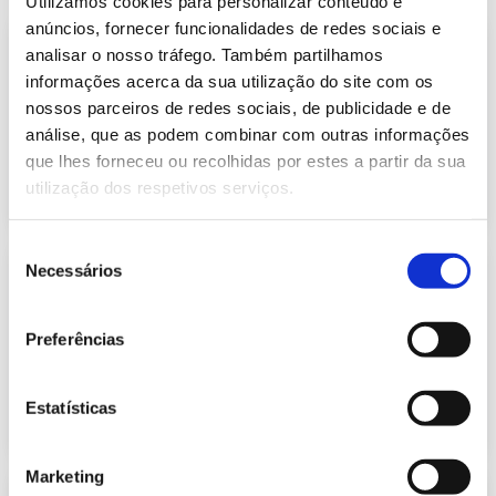
Utilizamos cookies para personalizar conteúdo e
anúncios, fornecer funcionalidades de redes sociais e
Previsão do Consumo de Energia
analisar o nosso tráfego. Também partilhamos
Elétrica de setembro de 2022
informações acerca da sua utilização do site com os
416.91 Kb
Publicação com periodicidade mensal, com
nossos parceiros de redes sociais, de publicidade e de
informação sobre Eletricidade
análise, que as podem combinar com outras informações
que lhes forneceu ou recolhidas por estes a partir da sua
2022-09-01
Eletricidade
utilização dos respetivos serviços.
Seleção
Previsão do Consumo de Energia
Necessários
de
Elétrica de outubro de 2022
consentimento
410.12 Kb
Publicação com periodicidade mensal, com
Preferências
informação sobre Eletricidade
Estatísticas
2022-10-03
Eletricidade
Marketing