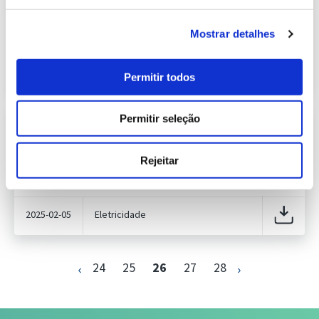
237.32 Kb
Publicação com periodicidade semanal, com
informação sobre Eletricidade
Mostrar detalhes
2025-02-12
Eletricidade
Permitir todos
Permitir seleção
Informação Semanal do Sistema
Eletroprodutor da semana 5 de 2025
237.04 Kb
Publicação com periodicidade semanal, com
Rejeitar
informação sobre Eletricidade
2025-02-05
Eletricidade
24
25
26
27
28