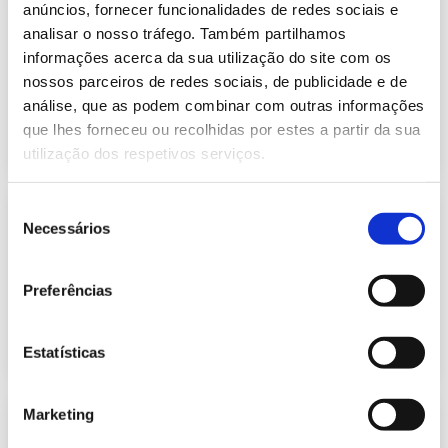
Informação Semanal do Sistema
anúncios, fornecer funcionalidades de redes sociais e
Eletroprodutor da semana 8 de 2025
analisar o nosso tráfego. Também partilhamos
239.58 Kb
Publicação com periodicidade semanal, com
informações acerca da sua utilização do site com os
informação sobre Eletricidade
nossos parceiros de redes sociais, de publicidade e de
análise, que as podem combinar com outras informações
que lhes forneceu ou recolhidas por estes a partir da sua
2025-02-26
Eletricidade
utilização dos respetivos serviços.
Seleção
Informação Semanal do Sistema
Necessários
Eletroprodutor da semana 7 de 2025
de
237.41 Kb
consentimento
Publicação com periodicidade semanal, com
informação sobre Eletricidade
Preferências
2025-02-19
Eletricidade
Estatísticas
Marketing
Informação Semanal do Sistema
Eletroprodutor da semana 6 de 2025