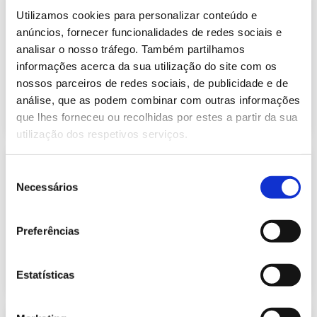
Informação Semanal do Sistema
Utilizamos cookies para personalizar conteúdo e
Eletroprodutor da semana 22 de
250.02 Kb
2024
anúncios, fornecer funcionalidades de redes sociais e
analisar o nosso tráfego. Também partilhamos
Publicação com periodicidade semanal, com
informação sobre Eletricidade
informações acerca da sua utilização do site com os
nossos parceiros de redes sociais, de publicidade e de
análise, que as podem combinar com outras informações
2024-06-04
Eletricidade
que lhes forneceu ou recolhidas por estes a partir da sua
utilização dos respetivos serviços.
Informação Semanal do Sistema
Seleção
Eletroprodutor da semana 23 de
Necessários
252.38 Kb
2024
de
consentimento
Publicação com periodicidade semanal, com
informação sobre Eletricidade
Preferências
2024-06-11
Eletricidade
Estatísticas