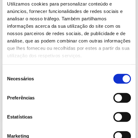
Informação Semanal do Sistema
Utilizamos cookies para personalizar conteúdo e
Eletroprodutor da semana 43 de
anúncios, fornecer funcionalidades de redes sociais e
633.62 Kb
2022
analisar o nosso tráfego. Também partilhamos
Publicação com periodicidade semanal, com
informações acerca da sua utilização do site com os
informação sobre Eletricidade
nossos parceiros de redes sociais, de publicidade e de
análise, que as podem combinar com outras informações
2022-10-31
Eletricidade
que lhes forneceu ou recolhidas por estes a partir da sua
utilização dos respetivos serviços.
Previsão do Consumo de Energia
Seleção
Elétrica de novembro de 2022
Necessários
de
415.95 Kb
Publicação com periodicidade mensal, com
consentimento
informação sobre Eletricidade
Preferências
2022-11-02
Eletricidade
Estatísticas
Informação Semanal do Sistema
Marketing