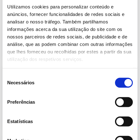
Informação Semanal do Sistema
Utilizamos cookies para personalizar conteúdo e
Eletroprodutor da semana 26 de
626.63 Kb
2022
anúncios, fornecer funcionalidades de redes sociais e
analisar o nosso tráfego. Também partilhamos
Publicação com periodicidade semanal, com
informação sobre Eletricidade
informações acerca da sua utilização do site com os
nossos parceiros de redes sociais, de publicidade e de
análise, que as podem combinar com outras informações
2022-07-04
Eletricidade
que lhes forneceu ou recolhidas por estes a partir da sua
utilização dos respetivos serviços.
Informação Semanal do Sistema
Seleção
Eletroprodutor da semana 27 de
Necessários
625.67 Kb
2022
de
consentimento
Publicação com periodicidade semanal, com
informação sobre Eletricidade
Preferências
2022-07-11
Eletricidade
Estatísticas