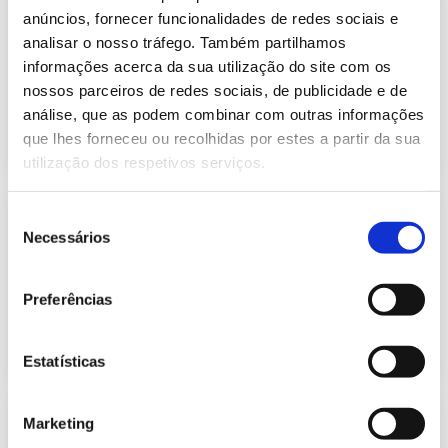
Informação Semanal do Sistema
anúncios, fornecer funcionalidades de redes sociais e
Eletroprodutor da semana 8 de 2022
617.54 Kb
analisar o nosso tráfego. Também partilhamos
Publicação com periodicidade semanal, com
informações acerca da sua utilização do site com os
informação sobre Eletricidade
nossos parceiros de redes sociais, de publicidade e de
análise, que as podem combinar com outras informações
2022-02-28
Eletricidade
que lhes forneceu ou recolhidas por estes a partir da sua
utilização dos respetivos serviços.
Previsão do Consumo de Energia
Seleção
Elétrica de março de 2022
Necessários
de
174.64 Kb
Publicação com periodicidade mensal, com
consentimento
informação sobre Eletricidade
Preferências
2022-03-01
Eletricidade
Estatísticas
Informação Semanal do Sistema
Marketing
Eletroprodutor da semana 9 de 2022