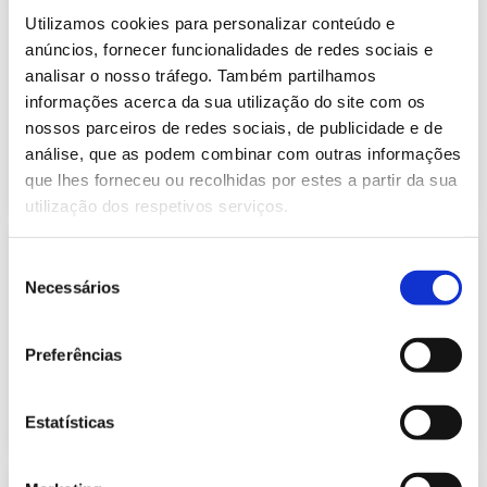
Informação Semanal do Sistema
Utilizamos cookies para personalizar conteúdo e
Eletroprodutor da semana 26 de
415.83 Kb
2021
anúncios, fornecer funcionalidades de redes sociais e
analisar o nosso tráfego. Também partilhamos
Publicação com periodicidade semanal, com
informação sobre Eletricidade
informações acerca da sua utilização do site com os
nossos parceiros de redes sociais, de publicidade e de
análise, que as podem combinar com outras informações
2021-07-02
Eletricidade
que lhes forneceu ou recolhidas por estes a partir da sua
utilização dos respetivos serviços.
Informação Semanal do Sistema
Seleção
Eletroprodutor da semana 27 de
Necessários
455.74 Kb
2021
de
consentimento
Publicação com periodicidade semanal, com
informação sobre Eletricidade
Preferências
2021-07-09
Eletricidade
Estatísticas