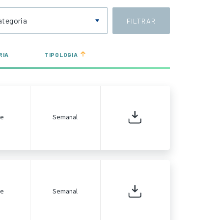
ategoria
FILTRAR
RIA
TIPOLOGIA
de
Semanal
de
Semanal