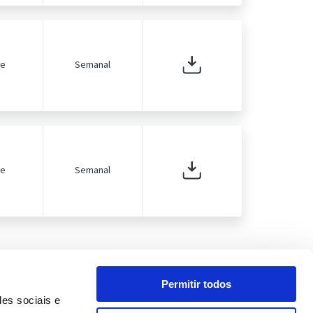
de
Semanal
de
Semanal
Permitir todos
des sociais e