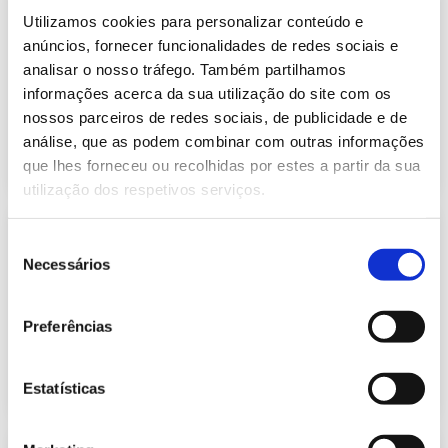
Informação Semanal do Sistema
Utilizamos cookies para personalizar conteúdo e
Eletroprodutor da semana 31 de
336.51 Kb
2026
anúncios, fornecer funcionalidades de redes sociais e
analisar o nosso tráfego. Também partilhamos
Publicação com periodicidade semanal, com
informação sobre Eletricidade
informações acerca da sua utilização do site com os
nossos parceiros de redes sociais, de publicidade e de
análise, que as podem combinar com outras informações
2026-08-06
Eletricidade
que lhes forneceu ou recolhidas por estes a partir da sua
utilização dos respetivos serviços.
Informação Semanal do Sistema
Seleção
Eletroprodutor da semana 32 de
Necessários
456.63 Kb
2021
de
consentimento
Publicação com periodicidade semanal, com
informação sobre Eletricidade
Preferências
2021-08-13
Eletricidade
Estatísticas