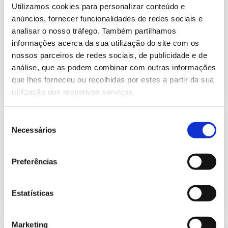
Informação Semanal do Sistema
Utilizamos cookies para personalizar conteúdo e
Eletroprodutor da semana 30 de
anúncios, fornecer funcionalidades de redes sociais e
452.76 Kb
2021
analisar o nosso tráfego. Também partilhamos
Publicação com periodicidade semanal, com
informações acerca da sua utilização do site com os
informação sobre Eletricidade
nossos parceiros de redes sociais, de publicidade e de
análise, que as podem combinar com outras informações
2021-07-30
Eletricidade
que lhes forneceu ou recolhidas por estes a partir da sua
utilização dos respetivos serviços.
Informação Semanal do Sistema
Seleção
Eletroprodutor da semana 31 de
Necessários
de
456.09 Kb
2021
consentimento
Publicação com periodicidade semanal, com
informação sobre Eletricidade
Preferências
2021-08-06
Eletricidade
Estatísticas
Marketing