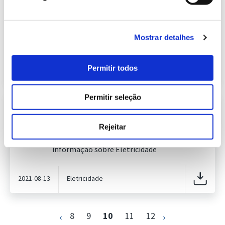
Previsão do Consumo de Energia
Elétrica de agosto de 2021
423.50 Kb
Publicação com periodicidade mensal, com
informação sobre Eletricidade
Mostrar detalhes
2021-08-02
Eletricidade
Permitir todos
Permitir seleção
Informação Semanal do Sistema
Eletroprodutor da semana 32 de
456.63 Kb
2021
Rejeitar
Publicação com periodicidade semanal, com
informação sobre Eletricidade
2021-08-13
Eletricidade
8
9
10
11
12