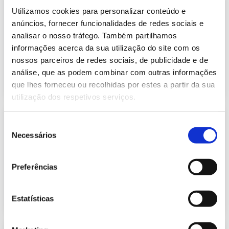
Informação Semanal do Sistema
Utilizamos cookies para personalizar conteúdo e
Eletroprodutor da semana 39 de
634.23 Kb
2021
anúncios, fornecer funcionalidades de redes sociais e
analisar o nosso tráfego. Também partilhamos
Publicação com periodicidade semanal, com
informação sobre Eletricidade
informações acerca da sua utilização do site com os
nossos parceiros de redes sociais, de publicidade e de
análise, que as podem combinar com outras informações
2021-10-01
Eletricidade
que lhes forneceu ou recolhidas por estes a partir da sua
utilização dos respetivos serviços.
Informação Semanal do Sistema
Seleção
Eletroprodutor da semana 40 de
Necessários
632.49 Kb
2021
de
consentimento
Publicação com periodicidade semanal, com
informação sobre Eletricidade
Preferências
2021-10-08
Eletricidade
Estatísticas