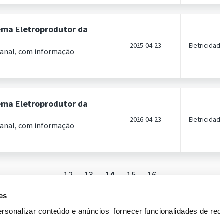
ema Eletroprodutor da
2025-04-23
Eletricida
manal, com informação
ema Eletroprodutor da
2026-04-23
Eletricida
manal, com informação
12
13
14
15
16
es
rsonalizar conteúdo e anúncios, fornecer funcionalidades de re