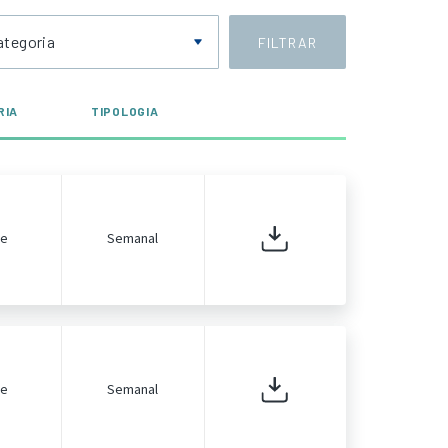
ategoria
FILTRAR
RIA
TIPOLOGIA
de
Semanal
de
Semanal