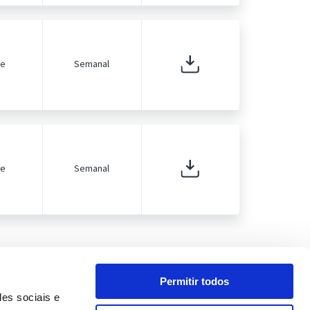
de
Semanal
de
Semanal
Permitir todos
des sociais e