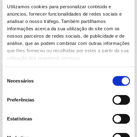
Informação Semanal do Sistema
Utilizamos cookies para personalizar conteúdo e
Eletroprodutor da semana 10 de
618.67 Kb
2023
anúncios, fornecer funcionalidades de redes sociais e
analisar o nosso tráfego. Também partilhamos
Publicação com periodicidade semanal, com
informação sobre Eletricidade
informações acerca da sua utilização do site com os
nossos parceiros de redes sociais, de publicidade e de
análise, que as podem combinar com outras informações
2023-03-13
Eletricidade
que lhes forneceu ou recolhidas por estes a partir da sua
utilização dos respetivos serviços.
Informação Semanal do Sistema
Seleção
Eletroprodutor da semana 10 de
Necessários
242.79 Kb
2024
de
consentimento
Publicação com periodicidade semanal, com
informação sobre Eletricidade
Preferências
2024-03-12
Eletricidade
Estatísticas