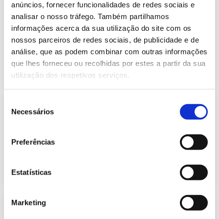
Previsão do Consumo de Energia
anúncios, fornecer funcionalidades de redes sociais e
Elétrica de maio de 2023
analisar o nosso tráfego. Também partilhamos
414.99 Kb
Publicação com periodicidade mensal, com
informações acerca da sua utilização do site com os
informação sobre Eletricidade
nossos parceiros de redes sociais, de publicidade e de
análise, que as podem combinar com outras informações
que lhes forneceu ou recolhidas por estes a partir da sua
2023-05-02
Eletricidade
utilização dos respetivos serviços.
Seleção
Previsão do Consumo de Energia
Necessários
Elétrica de junho de 2023
de
415.62 Kb
consentimento
Publicação com periodicidade mensal, com
informação sobre Eletricidade
Preferências
2023-06-01
Eletricidade
Estatísticas
Marketing
Previsão do Consumo de Energia
Elétrica de julho de 2023