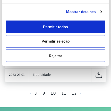
409.13 Kb
Publicação com periodicidade mensal, com
informação sobre Eletricidade
Mostrar detalhes
2023-07-03
Eletricidade
Permitir todos
Permitir seleção
Previsão do Consumo de Energia
Elétrica de agosto de 2023
421.38 Kb
Publicação com periodicidade mensal, com
Rejeitar
informação sobre Eletricidade
2023-08-01
Eletricidade
8
9
10
11
12