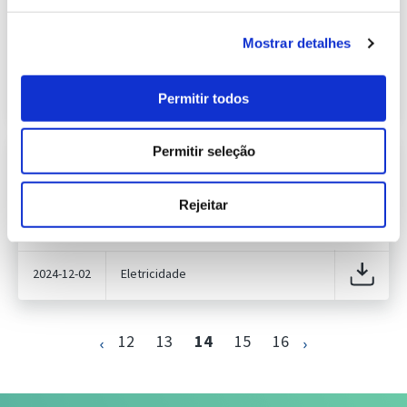
534.00 Kb
Publicação com periodicidade mensal, com
informação sobre Eletricidade
Mostrar detalhes
2024-11-04
Eletricidade
Permitir todos
Permitir seleção
Previsão do Consumo de Energia
Elétrica de dezembro de 2024
409.05 Kb
Publicação com periodicidade mensal, com
Rejeitar
informação sobre Eletricidade
2024-12-02
Eletricidade
12
13
14
15
16