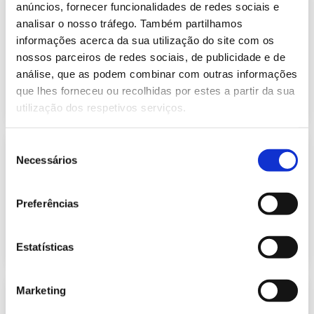
Previsão do Consumo de Energia
anúncios, fornecer funcionalidades de redes sociais e
Elétrica de setembro de 2024
analisar o nosso tráfego. Também partilhamos
421.94 Kb
Publicação com periodicidade mensal, com
informações acerca da sua utilização do site com os
informação sobre Eletricidade
nossos parceiros de redes sociais, de publicidade e de
análise, que as podem combinar com outras informações
que lhes forneceu ou recolhidas por estes a partir da sua
2024-09-02
Eletricidade
utilização dos respetivos serviços.
Seleção
Previsão do Consumo de Energia
Necessários
Elétrica de outubro de 2024
de
408.98 Kb
consentimento
Publicação com periodicidade mensal, com
informação sobre Eletricidade
Preferências
2024-10-01
Eletricidade
Estatísticas
Marketing
Previsão do Consumo de Energia
Elétrica de novembro de 2024