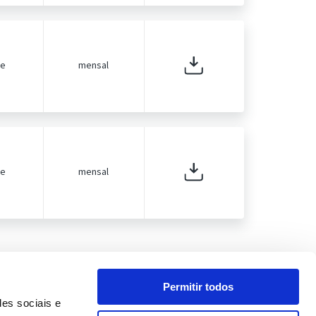
de
mensal
de
mensal
Permitir todos
des sociais e