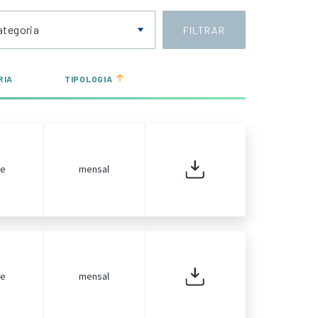
ategoria
FILTRAR
RIA
TIPOLOGIA
de
mensal
de
mensal