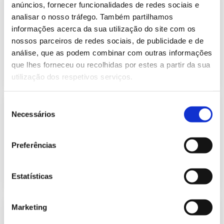
Informação Semanal do Sistema
anúncios, fornecer funcionalidades de redes sociais e
Eletroprodutor da semana 5 de 2024
analisar o nosso tráfego. Também partilhamos
234.65 Kb
Publicação com periodicidade semanal, com
informações acerca da sua utilização do site com os
informação sobre Eletricidade
nossos parceiros de redes sociais, de publicidade e de
análise, que as podem combinar com outras informações
que lhes forneceu ou recolhidas por estes a partir da sua
2024-02-05
Eletricidade
utilização dos respetivos serviços.
Seleção
Informação Semanal do Sistema
Necessários
Eletroprodutor da semana 5 de 2023
de
618.41 Kb
consentimento
Publicação com periodicidade semanal, com
informação sobre Eletricidade
Preferências
2023-02-06
Eletricidade
Estatísticas
Marketing
Informação Semanal do Sistema
Eletroprodutor da semana 5 de 2022