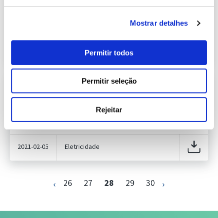
616.62 Kb
Publicação com periodicidade semanal, com
informação sobre Eletricidade
Mostrar detalhes
2022-02-07
Eletricidade
Permitir todos
Permitir seleção
Informação Semanal do Sistema
Eletroprodutor da semana 5 de 2021
441.35 Kb
Publicação com periodicidade semanal, com
Rejeitar
informação sobre Eletricidade
2021-02-05
Eletricidade
26
27
28
29
30