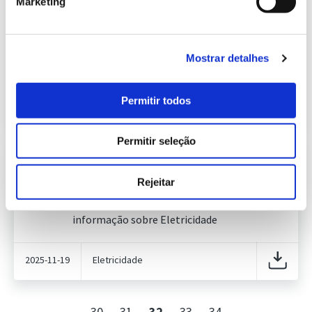
Marketing
Informação Semanal do Sistema
Eletroprodutor da semana 47 de
635.98 Kb
2021
Publicação com periodicidade semanal, com
Mostrar detalhes
informação sobre Eletricidade
Permitir todos
2021-11-26
Eletricidade
Permitir seleção
Informação Semanal do Sistema
Eletroprodutor da semana 46 de
Rejeitar
259.26 Kb
2025
Publicação com periodicidade semanal, com
informação sobre Eletricidade
2025-11-19
Eletricidade
30
31
32
33
34