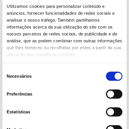
Informação Semanal do Sistema
Utilizamos cookies para personalizar conteúdo e
Eletroprodutor da semana 47 de
633.95 Kb
2023
anúncios, fornecer funcionalidades de redes sociais e
analisar o nosso tráfego. Também partilhamos
Publicação com periodicidade semanal, com
informação sobre Eletricidade
informações acerca da sua utilização do site com os
nossos parceiros de redes sociais, de publicidade e de
análise, que as podem combinar com outras informações
2023-11-27
Eletricidade
que lhes forneceu ou recolhidas por estes a partir da sua
utilização dos respetivos serviços.
Informação Semanal do Sistema
Seleção
Eletroprodutor da semana 47 de
Necessários
635.16 Kb
2022
de
consentimento
Publicação com periodicidade semanal, com
informação sobre Eletricidade
Preferências
2022-11-28
Eletricidade
Estatísticas