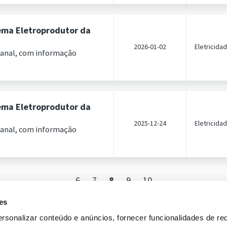
ema Eletroprodutor da
2026-01-02
Eletricida
manal, com informação
ema Eletroprodutor da
2025-12-24
Eletricida
manal, com informação
6
7
8
9
10
es
rsonalizar conteúdo e anúncios, fornecer funcionalidades de re