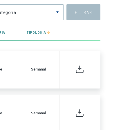
ategoria
FILTRAR
RIA
TIPOLOGIA
de
Semanal
de
Semanal