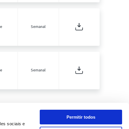
de
Semanal
de
Semanal
Permitir todos
des sociais e