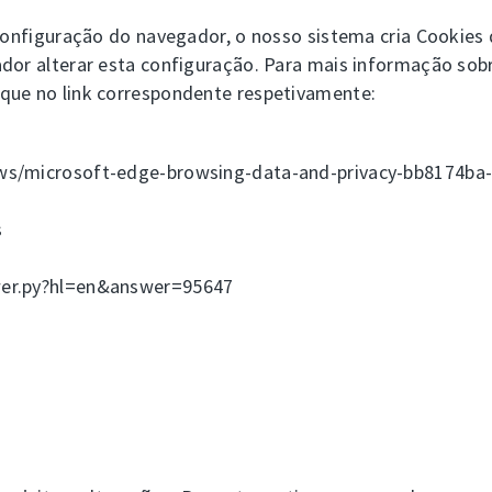
 configuração do navegador, o nosso sistema cria Cookies
ador alterar esta configuração. Para mais informação sob
que no link correspondente respetivamente:
ows/microsoft-edge-browsing-data-and-privacy-bb8174b
s
wer.py?hl=en&answer=95647