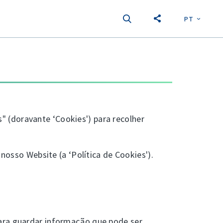
PT
EN
S
" (doravante ‘Cookies') para recolher
nosso Website (a ‘Política de Cookies').
para guardar informação que pode ser