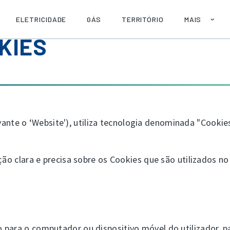
ELETRICIDADE
GÁS
TERRITÓRIO
MAIS
KIES
SOBRE
AJUDA
PUBLICAÇÕE
API
ante o ‘Website'), utiliza tecnologia denominada "Cookies
ção clara e precisa sobre os Cookies que são utilizados no 
 para o computador ou dispositivo móvel do utilizador, 