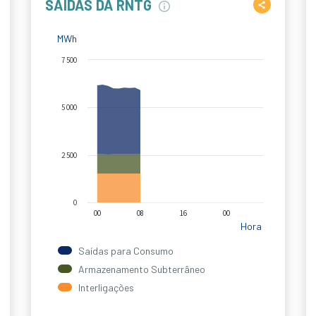
SAÍDAS DA RNTG
MWh
7 500
5 000
2 500
0
00
08
16
00
Hora
Saídas para Consumo
Armazenamento Subterrâneo
Interligações