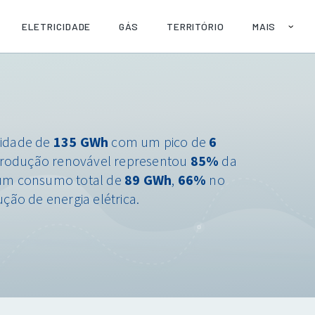
ELETRICIDADE
GÁS
TERRITÓRIO
MAIS
SOBRE
AJUDA
PUBLICAÇÕE
API
cidade de
135 GWh
com um pico de
6
rodução renovável representou
85%
da
 um consumo total de
89 GWh
,
66%
no
ção de energia elétrica.