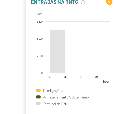
ENTRADAS NA RNTG
MWh
7 500
5 000
2 500
0
00
08
16
00
Hora
Interligações
Armazenamento Subterrâneo
Terminal de GNL