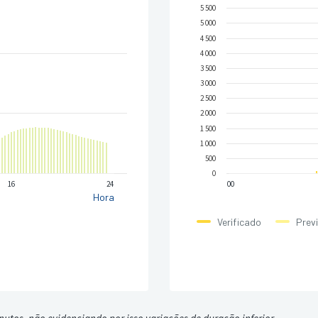
5 500
5 000
4 500
4 000
3 500
3 000
2 500
2 000
1 500
1 000
500
0
16
24
00
Hora
Verificado
Prev