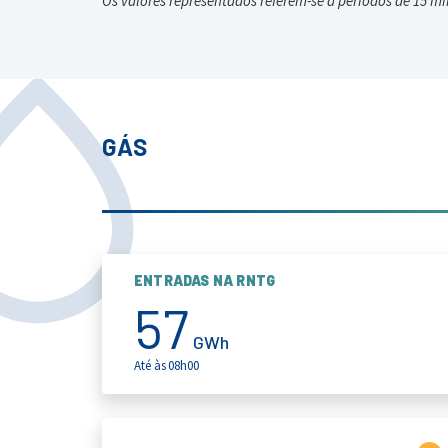
Os valores representados referem-se a períodos de 15 mi
GÁS
ENTRADAS NA RNTG
57
GWh
Até às 08h00