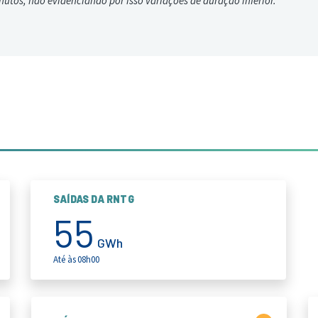
nutos, não evidenciando por isso variações de duração inferior.
SAÍDAS DA RNTG
55
GWh
Até às 08h00