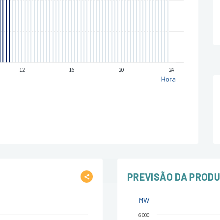
12
16
20
24
Hora
PREVISÃO DA PROD
MW
6 000