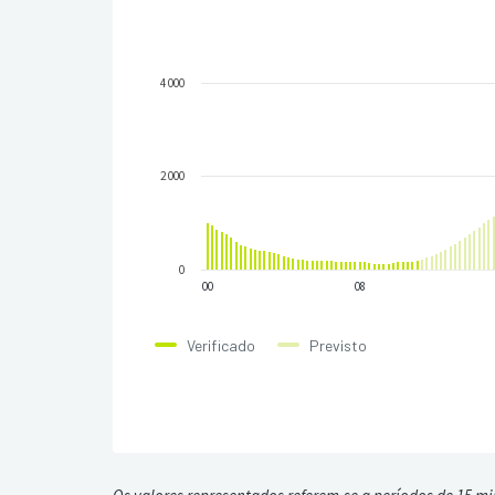
4 000
2 000
0
00
08
Verificado
Previsto