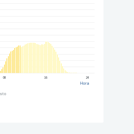
08
16
24
Hora
isto