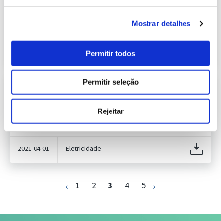
426.59 Kb
Publicação com periodicidade mensal, com
informação sobre Eletricidade
Mostrar detalhes
2021-03-01
Eletricidade
Permitir todos
Permitir seleção
Previsão do Consumo de Energia
Elétrica de Abril de 2021
427.93 Kb
Publicação com periodicidade mensal, com
Rejeitar
informação sobre Eletricidade
2021-04-01
Eletricidade
1
2
3
4
5