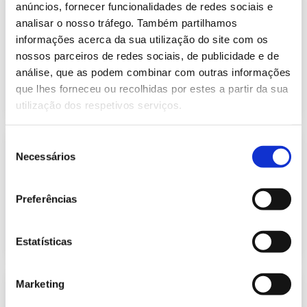
Previsão do Consumo de Energia
anúncios, fornecer funcionalidades de redes sociais e
Elétrica de janeiro de 2021
analisar o nosso tráfego. Também partilhamos
434.69 Kb
Publicação com periodicidade mensal, com
informações acerca da sua utilização do site com os
informação sobre Eletricidade
nossos parceiros de redes sociais, de publicidade e de
análise, que as podem combinar com outras informações
que lhes forneceu ou recolhidas por estes a partir da sua
2021-01-01
Eletricidade
utilização dos respetivos serviços.
Seleção
Previsão do Consumo de Energia
Necessários
Elétrica de fevereiro de 2021
de
429.22 Kb
consentimento
Publicação com periodicidade mensal, com
informação sobre Eletricidade
Preferências
2021-02-01
Eletricidade
Estatísticas
Marketing
Previsão do Consumo de Energia
Elétrica de março de 2021