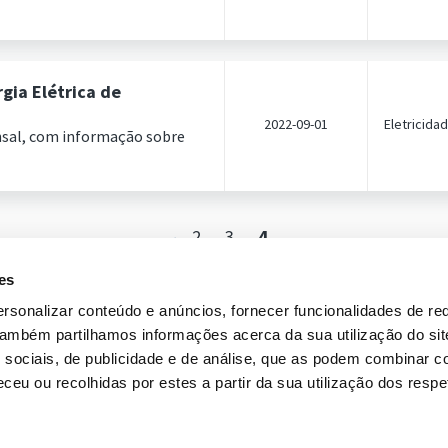
gia Elétrica de
2022-09-01
Eletricida
nsal, com informação sobre
2
3
4
es
rsonalizar conteúdo e anúncios, fornecer funcionalidades de re
 Também partilhamos informações acerca da sua utilização do si
 sociais, de publicidade e de análise, que as podem combinar c
API
GLOSSÁRIO
ceu ou recolhidas por estes a partir da sua utilização dos respe