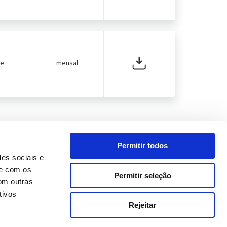
de
mensal
Permitir todos
des sociais e
te com os
Permitir seleção
om outras
LIGAÇÕES EXTERNAS
CONTACTOS
tivos
Rejeitar