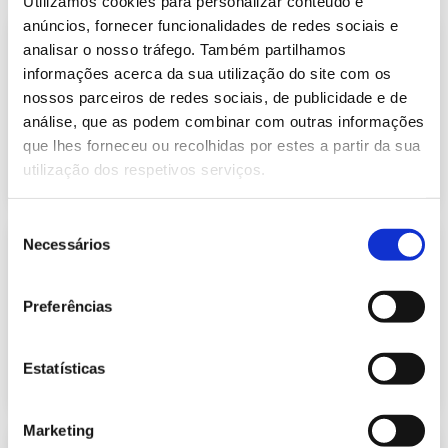
Utilizamos cookies para personalizar conteúdo e
anúncios, fornecer funcionalidades de redes sociais e
Previsão do Consumo de Energia
analisar o nosso tráfego. Também partilhamos
Elétrica de setembro de 2021
informações acerca da sua utilização do site com os
422.26 Kb
Publicação com periodicidade mensal, com
nossos parceiros de redes sociais, de publicidade e de
informação sobre Eletricidade
análise, que as podem combinar com outras informações
que lhes forneceu ou recolhidas por estes a partir da sua
2021-09-01
Eletricidade
utilização dos respetivos serviços.
Seleção
Previsão do Consumo de Energia
Necessários
de
Elétrica de outubro de 2021
consentimento
421.69 Kb
Publicação com periodicidade mensal, com
Preferências
informação sobre Eletricidade
Estatísticas
2021-10-01
Eletricidade
Marketing