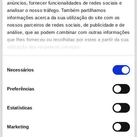
Informação Semanal do Sistema
anúncios, fornecer funcionalidades de redes sociais e
Eletroprodutor da semana 8 de 2021
analisar o nosso tráfego. Também partilhamos
441.79 Kb
Publicação com periodicidade semanal, com
informações acerca da sua utilização do site com os
informação sobre Eletricidade
nossos parceiros de redes sociais, de publicidade e de
análise, que as podem combinar com outras informações
que lhes forneceu ou recolhidas por estes a partir da sua
2021-02-26
Eletricidade
utilização dos respetivos serviços.
Seleção
Previsão do Consumo de Energia
Necessários
Elétrica de janeiro de 2021
de
434.69 Kb
consentimento
Publicação com periodicidade mensal, com
informação sobre Eletricidade
Preferências
2021-01-01
Eletricidade
Estatísticas
Marketing
Previsão do Consumo de Energia
Elétrica de fevereiro de 2021