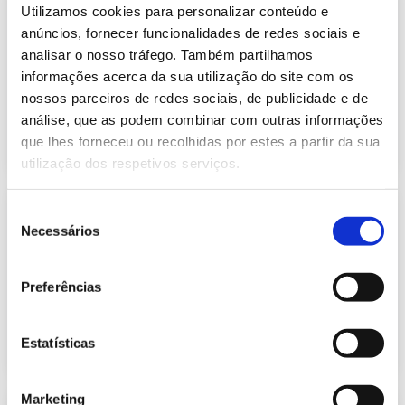
Informação Semanal do Sistema
Utilizamos cookies para personalizar conteúdo e
Eletroprodutor da semana 50 de
anúncios, fornecer funcionalidades de redes sociais e
262.21 Kb
2025
analisar o nosso tráfego. Também partilhamos
Publicação com periodicidade semanal, com
informações acerca da sua utilização do site com os
informação sobre Eletricidade
nossos parceiros de redes sociais, de publicidade e de
análise, que as podem combinar com outras informações
2025-12-17
Eletricidade
que lhes forneceu ou recolhidas por estes a partir da sua
utilização dos respetivos serviços.
Informação Semanal do Sistema
Seleção
Eletroprodutor da semana 49 de
Necessários
de
259.97 Kb
2025
consentimento
Publicação com periodicidade semanal, com
informação sobre Eletricidade
Preferências
2025-12-10
Eletricidade
Estatísticas
Marketing