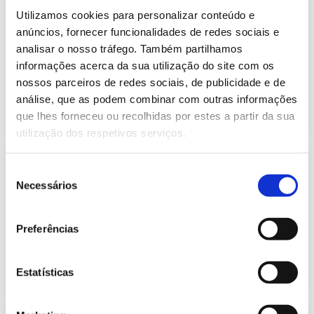
Informação Semanal do Sistema
Utilizamos cookies para personalizar conteúdo e
Eletroprodutor da semana 39 de
634.23 Kb
2021
anúncios, fornecer funcionalidades de redes sociais e
analisar o nosso tráfego. Também partilhamos
Publicação com periodicidade semanal, com
informação sobre Eletricidade
informações acerca da sua utilização do site com os
nossos parceiros de redes sociais, de publicidade e de
análise, que as podem combinar com outras informações
2021-10-01
Eletricidade
que lhes forneceu ou recolhidas por estes a partir da sua
utilização dos respetivos serviços.
Informação Semanal do Sistema
Seleção
Eletroprodutor da semana 40 de
Necessários
632.49 Kb
2021
de
consentimento
Publicação com periodicidade semanal, com
informação sobre Eletricidade
Preferências
2021-10-08
Eletricidade
Estatísticas