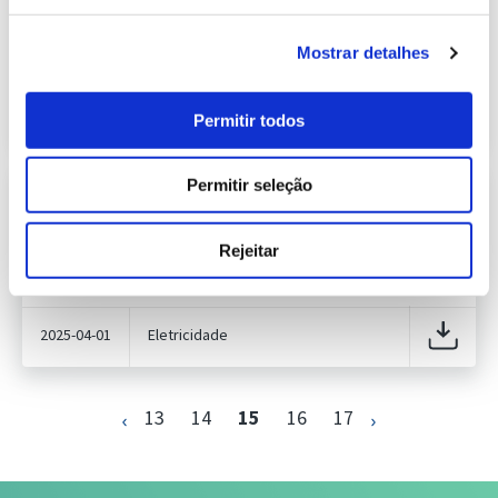
420.24 Kb
Publicação com periodicidade mensal, com
informação sobre Eletricidade
Mostrar detalhes
2025-03-03
Eletricidade
Permitir todos
Permitir seleção
Previsão do Consumo de Energia
Elétrica de abril de 2025
408.70 Kb
Publicação com periodicidade mensal, com
Rejeitar
informação sobre Eletricidade
2025-04-01
Eletricidade
13
14
15
16
17