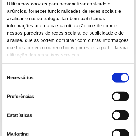
Informação Semanal do Sistema
Utilizamos cookies para personalizar conteúdo e
Eletroprodutor da semana 50 de
anúncios, fornecer funcionalidades de redes sociais e
637.59 Kb
2021
analisar o nosso tráfego. Também partilhamos
Publicação com periodicidade semanal, com
informações acerca da sua utilização do site com os
informação sobre Eletricidade
nossos parceiros de redes sociais, de publicidade e de
análise, que as podem combinar com outras informações
2021-12-17
Eletricidade
que lhes forneceu ou recolhidas por estes a partir da sua
utilização dos respetivos serviços.
Informação Semanal do Sistema
Seleção
Eletroprodutor da semana 51 de
Necessários
de
638.11 Kb
2021
consentimento
Publicação com periodicidade semanal, com
informação sobre Eletricidade
Preferências
2021-12-24
Eletricidade
Estatísticas
Marketing