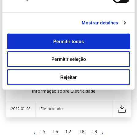
Previsão do Consumo de Energia
Elétrica de janeiro de 2022
434.63 Kb
Publicação com periodicidade mensal, com
informação sobre Eletricidade
Mostrar detalhes
2022-01-03
Eletricidade
Permitir todos
Permitir seleção
Informação Semanal do Sistema
Eletroprodutor da semana 52 de
715.82 Kb
2021
Rejeitar
Publicação com periodicidade semanal, com
informação sobre Eletricidade
2022-01-03
Eletricidade
15
16
17
18
19